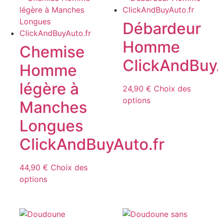
Les
variations.
options
Les
Débardeur
peuvent
options
Homme
être
peuvent
Chemise
choisies
être
ClickAndBuy
Homme
sur
choisies
la
sur
légère à
24,90
€
Choix des
page
la
Ce
options
Manches
du
page
produit
produit
du
Longues
a
produit
plusieurs
ClickAndBuyAuto.fr
variations.
Les
44,90
€
Choix des
options
Ce
options
peuvent
produit
être
a
choisies
plusieurs
sur