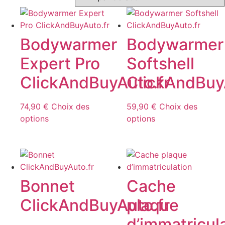
Bodywarmer
Bodywarmer
Expert Pro
Softshell
ClickAndBuyAuto.fr
ClickAndBuy
74,90
€
Choix des
59,90
€
Choix des
Ce
Ce
options
options
produit
produit
a
a
plusieurs
plusieurs
variations.
variations.
Les
Les
Bonnet
Cache
options
options
ClickAndBuyAuto.fr
plaque
peuvent
peuvent
être
être
d’immatricul