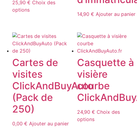
choisies
choisies
25,90
€
Choix des
sur
sur
Ce
options
14,90
€
Ajouter au panier
la
la
produit
page
page
a
du
du
plusieurs
produit
produit
variations.
Les
options
Cartes de
Casquette à
peuvent
être
visites
visière
choisies
ClickAndBuyAuto
courbe
sur
la
(Pack de
ClickAndBuy
page
du
250)
24,90
€
Choix des
produit
Ce
options
0,00
€
Ajouter au panier
produit
a