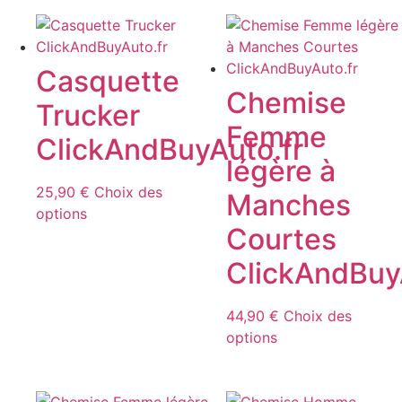
plusieurs
variations.
Les
Casquette
options
Chemise
peuvent
Trucker
être
Femme
ClickAndBuyAuto.fr
choisies
légère à
sur
la
25,90
€
Choix des
Manches
page
Ce
options
du
Courtes
produit
produit
a
ClickAndBuy
plusieurs
variations.
44,90
€
Choix des
Les
Ce
options
options
produit
peuvent
a
être
plusieurs