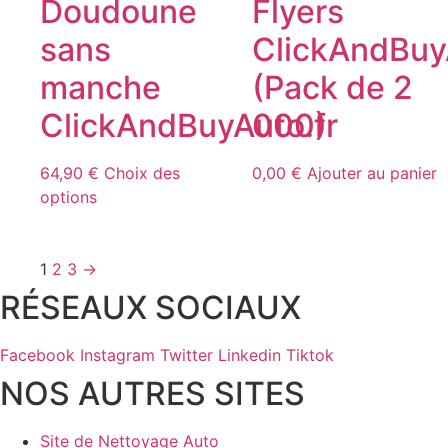
Doudoune
Flyers
page
peuvent
du
sans
ClickAndBuy
être
produit
choisies
manche
(Pack de 2
sur
ClickAndBuyAuto.fr
000)
la
page
du
64,90
€
Choix des
0,00
€
Ajouter au panier
produit
Ce
options
produit
a
plusieurs
1
2
3
→
variations.
RÉSEAUX SOCIAUX
Les
options
Facebook
Instagram
Twitter
Linkedin
Tiktok
peuvent
NOS AUTRES SITES
être
choisies
sur
Site de Nettoyage Auto