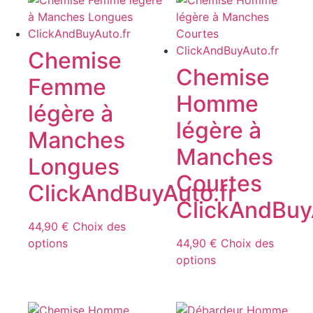
choisies
variations.
sur
Les
la
options
Chemise
page
peuvent
Chemise
du
Femme
être
produit
Homme
choisies
légère à
sur
légère à
Manches
la
Manches
page
Longues
du
Courtes
produit
ClickAndBuyAuto.fr
ClickAndBuy
44,90
€
Choix des
Ce
options
44,90
€
Choix des
produit
Ce
options
a
produit
plusieurs
a
variations.
plusieurs