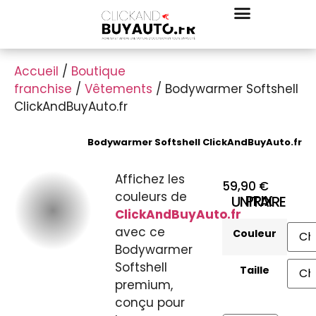
Accueil
/
Boutique
franchise
/
Vêtements
/ Bodywarmer Softshell
ClickAndBuyAuto.fr
Bodywarmer Softshell ClickAndBuyAuto.fr
Affichez les
59,90
€
couleurs de
PRIX UNITAIRE
ClickAndBuyAuto.fr
avec ce
Couleur
Bodywarmer
Softshell
Taille
premium,
conçu pour