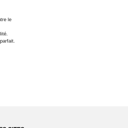
tre le
ité.
arfait.
.