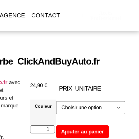
Accès
 AGENCE
CONTACT
Professionnel
urbe ClickAndBuyAuto.fr
.fr
avec
24,90
€
PRIX UNITAIRE
et
urs et
a marque
Couleur
Ajouter au panier
fr
.