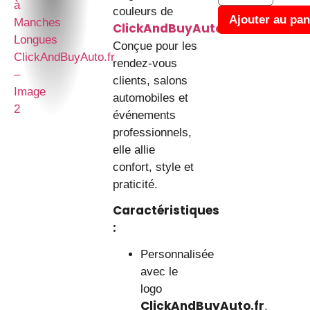
couleurs de
Ajouter au pan
ClickAndBuyAuto.fr
.
Conçue pour les
rendez-vous
clients, salons
automobiles et
événements
professionnels,
elle allie
confort, style et
praticité.
Caractéristiques
:
Personnalisée
avec le
logo
ClickAndBuyAuto.fr
.