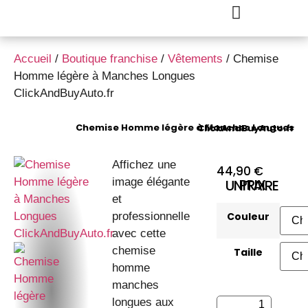
Accueil
/
Boutique franchise
/
Vêtements
/ Chemise
Homme légère à Manches Longues
ClickAndBuyAuto.fr
Chemise Homme légère à Manches Longues ClickAndBuyAuto.fr
Affichez une
44,90
€
image élégante
PRIX UNITAIRE
et
professionnelle
Couleur
avec cette
chemise
Taille
homme
manches
longues aux