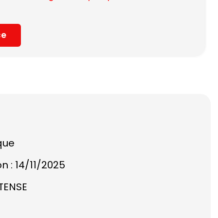
ce
que
on : 14/11/2025
NTENSE