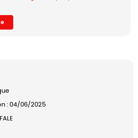
ce
que
on : 04/06/2025
AFALE