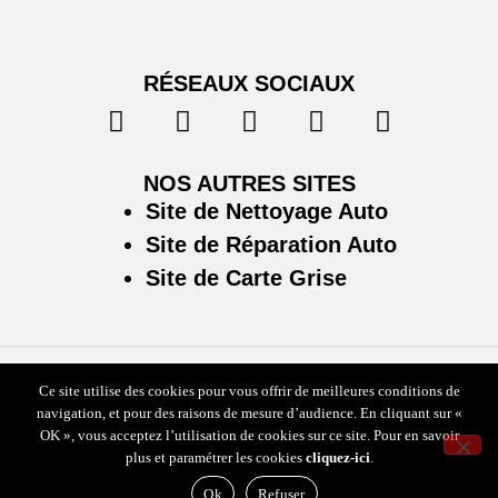
RÉSEAUX SOCIAUX
NOS AUTRES SITES
Site de Nettoyage Auto
Site de Réparation Auto
Site de Carte Grise
Ce site utilise des cookies pour vous offrir de meilleures conditions de
Plan du site
/
Mentions légales & politique de confidentialité
navigation, et pour des raisons de mesure d’audience. En cliquant sur «
OK », vous acceptez l’utilisation de cookies sur ce site. Pour en savoir
plus et paramétrer les cookies
cliquez-ici
.
Ok
Refuser