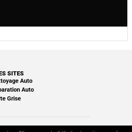
ES SITES
ttoyage Auto
paration Auto
rte Grise