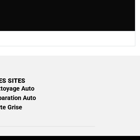
ES SITES
ttoyage Auto
paration Auto
rte Grise