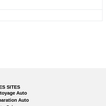
ES SITES
ttoyage Auto
paration Auto