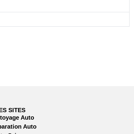
ES SITES
ttoyage Auto
paration Auto