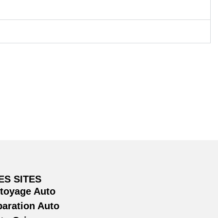
ES SITES
ttoyage Auto
paration Auto