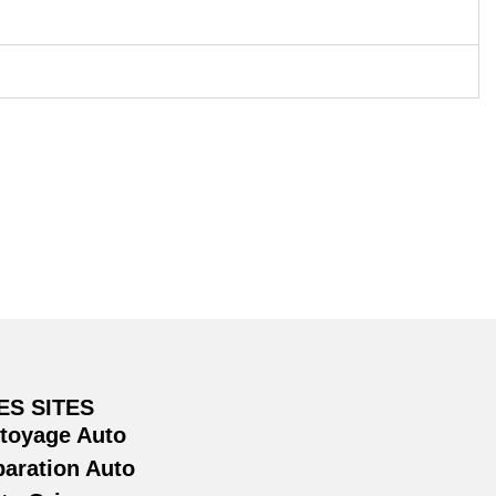
ES SITES
ttoyage Auto
paration Auto