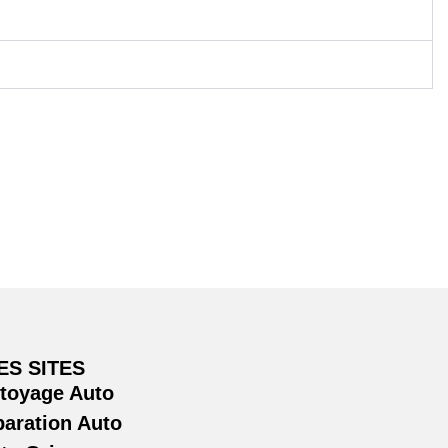
ES SITES
ttoyage Auto
paration Auto