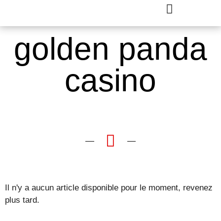
golden panda
casino
Il n'y a aucun article disponible pour le moment, revenez
plus tard.