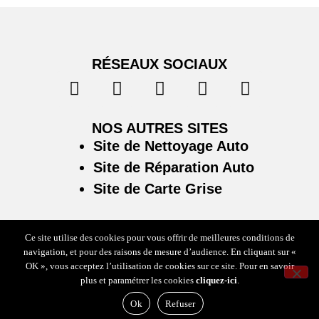
RÉSEAUX SOCIAUX
NOS AUTRES SITES
Site de Nettoyage Auto
Site de Réparation Auto
Site de Carte Grise
Ce site utilise des cookies pour vous offrir de meilleures conditions de
navigation, et pour des raisons de mesure d’audience. En cliquant sur «
Plan du site
/
Mentions légales & politique de confidentialité
OK », vous acceptez l’utilisation de cookies sur ce site. Pour en savoir
plus et paramétrer les cookies
cliquez-ici
.
Ok
Refuser