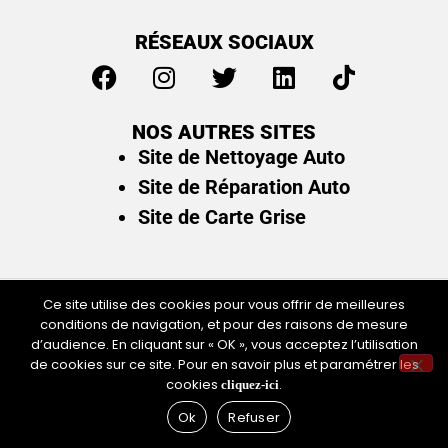
RÉSEAUX SOCIAUX
NOS AUTRES SITES
Site de Nettoyage Auto
Site de Réparation Auto
Site de Carte Grise
Ce site utilise des cookies pour vous offrir de meilleures
Plan du site
/
Mentions légales & politique de
conditions de navigation, et pour des raisons de mesure
d’audience. En cliquant sur « OK », vous acceptez l’utilisation
confidentialité
de cookies sur ce site. Pour en savoir plus et paramétrer les
cookies
.
cliquez-ici
Ok
Refuser