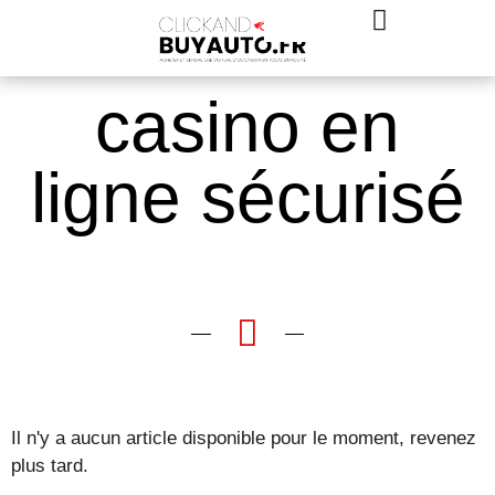
casino en
ligne sécurisé
Il n'y a aucun article disponible pour le moment, revenez
plus tard.