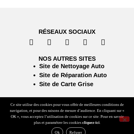
RÉSEAUX SOCIAUX
NOS AUTRES SITES
Site de Nettoyage Auto
Site de Réparation Auto
Site de Carte Grise
Ce site utilise des cookies pour vous offrir de meilleures conditions de
navigation, et pour des raisons de mesure d’audience. En cliquant sur «
Plan du site
/
Mentions légales & politique de confidentialité
OK », vous acceptez l’utilisation de cookies sur ce site. Pour en savoir
plus et paramétrer les cookies
cliquez-ici
.
Ok
Refuser