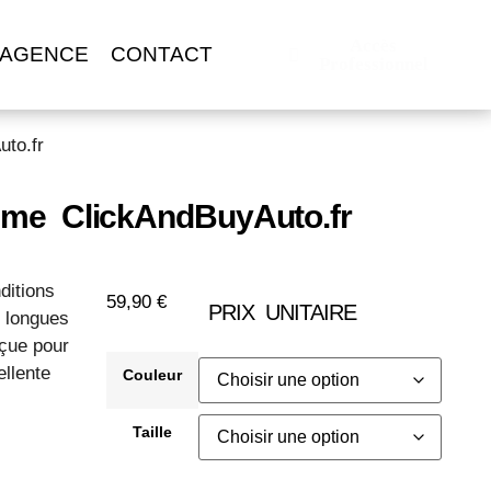
Accès
 AGENCE
CONTACT
Professionnel
to.fr
me ClickAndBuyAuto.fr
ditions
59,90
€
PRIX UNITAIRE
s longues
çue pour
ellente
Couleur
Taille