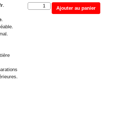
fr
.
Ajouter au panier
e
.
réable.
mal.
tière
parations
érieures.