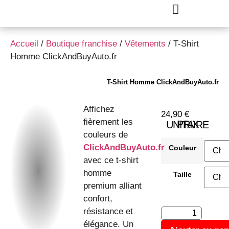
Accueil
/
Boutique franchise
/
Vêtements
/ T-Shirt
Homme ClickAndBuyAuto.fr
T-Shirt Homme ClickAndBuyAuto.fr
Affichez
24,90
€
fièrement les
PRIX UNITAIRE
couleurs de
ClickAndBuyAuto.fr
Couleur
avec ce t-shirt
homme
Taille
premium alliant
confort,
résistance et
élégance. Un