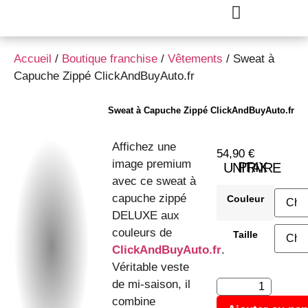
Accueil
/
Boutique franchise
/
Vêtements
/ Sweat à
Capuche Zippé ClickAndBuyAuto.fr
Sweat à Capuche Zippé ClickAndBuyAuto.fr
Affichez une
54,90
€
image premium
PRIX UNITAIRE
avec ce sweat à
capuche zippé
Couleur
DELUXE aux
couleurs de
Taille
ClickAndBuyAuto.fr
.
Véritable veste
de mi-saison, il
combine