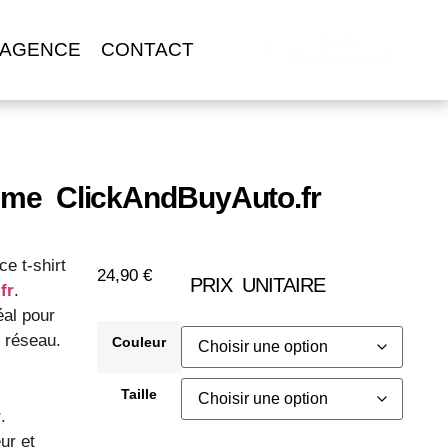
Accès
 AGENCE
CONTACT
Professionnel
mme ClickAndBuyAuto.fr
e t-shirt
24,90
€
PRIX UNITAIRE
fr
.
éal pour
u réseau.
Couleur
Taille
r
.
ur et