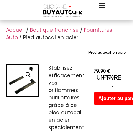
Accueil
/
Boutique franchise
/
Fournitures
Auto
/ Pied autocal en acier
Pied autocal en acier
Stabilisez
79,90
€
efficacement
PRIX UNITAIRE
vos
oriflammes
publicitaires
Ajouter au pan
grâce à ce
pied autocal
en acier
spécialement