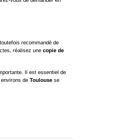
ssurez-vous de demander en
t toutefois recommandé de
ectes, réalisez une
copie de
portante. Il est essentiel de
 environs de
Toulouse
se