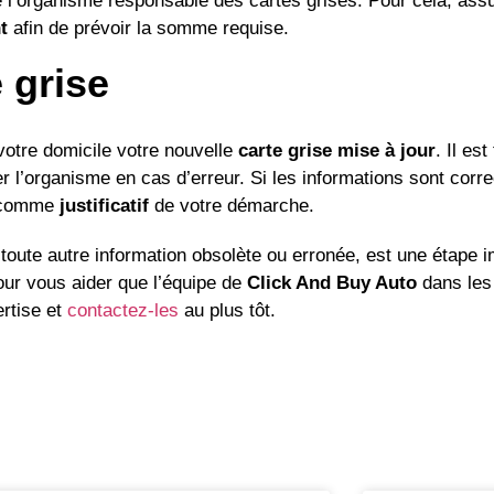
e de l’organisme responsable des cartes grises. Pour cela, a
t
afin de prévoir la somme requise.
e grise
votre domicile votre nouvelle
carte grise mise à jour
. Il es
ter l’organisme en cas d’erreur. Si les informations sont corr
comme
justificatif
de votre démarche.
oute autre information obsolète ou erronée, est une étape im
pour vous aider que l’équipe de
Click And Buy Auto
dans les
ertise et
contactez-les
au plus tôt.