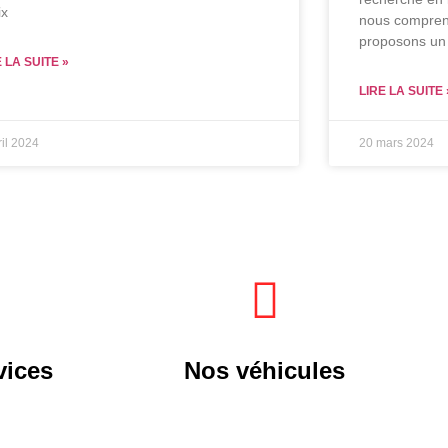
ix
nous compreno
proposons un 
E LA SUITE »
LIRE LA SUITE 
ril 2024
20 mars 2024
vices
Nos véhicules