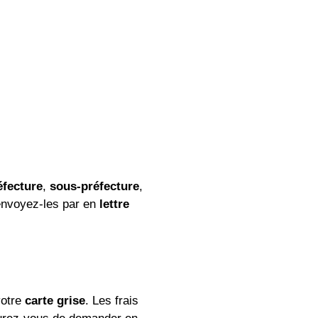
éfecture
,
sous-préfecture
,
envoyez-les par en
lettre
votre
carte grise
. Les frais