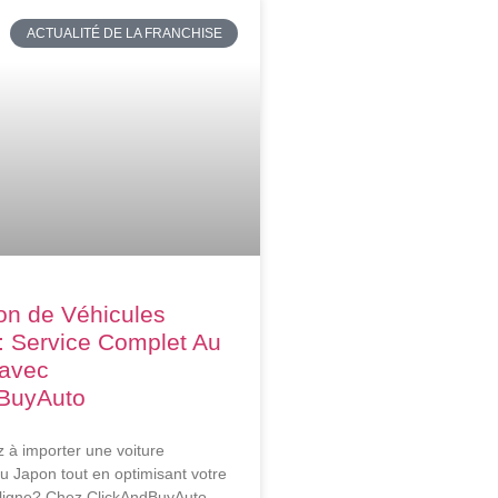
ACTUALITÉ DE LA FRANCHISE
on de Véhicules
: Service Complet Au
 avec
BuyAuto
 à importer une voiture
 Japon tout en optimisant votre
ligne? Chez ClickAndBuyAuto,