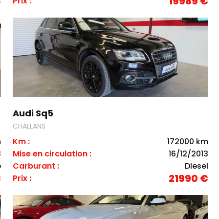
€
19989 €
Prix :
Audi Sq5
CHALLANS
m
Km :
172000 km
3
Mise en circulation :
16/12/2013
e
Carburant :
Diesel
€
21990 €
Prix :