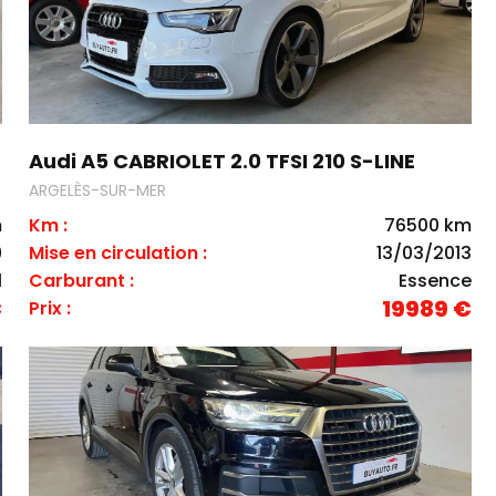
Audi A5 CABRIOLET 2.0 TFSI 210 S-LINE
ARGELÈS-SUR-MER
m
Km :
76500 km
9
Mise en circulation :
13/03/2013
l
Carburant :
Essence
€
19989 €
Prix :