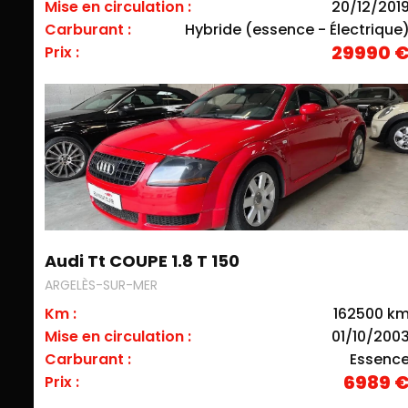
Mise en circulation :
20/12/201
Carburant :
Hybride (essence - Électrique
29990 
Prix :
Audi Tt COUPE 1.8 T 150
ARGELÈS-SUR-MER
Km :
162500 k
Mise en circulation :
01/10/200
Carburant :
Essenc
6989 
Prix :