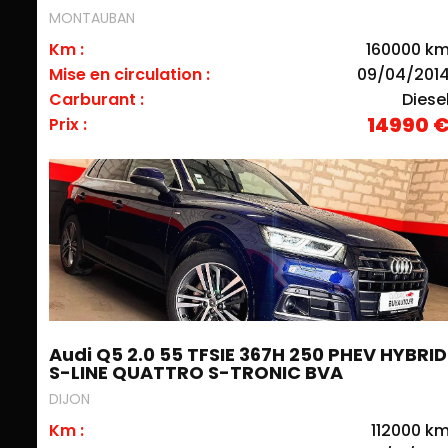
MONTAUBAN
Km :
160000 k
Mise en circulation :
09/04/201
Carburant :
Diese
14990 
Prix :
Audi Q5 2.0 55 TFSIE 367H 250 PHEV HYBRID
S-LINE QUATTRO S-TRONIC BVA
DIJON
Km :
112000 k