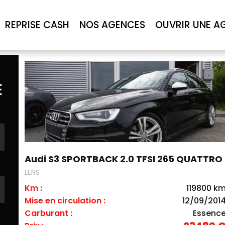
REPRISE CASH
NOS AGENCES
OUVRIR UNE A
E
Audi S3 SPORTBACK 2.0 TFSI 265 QUATTRO
LENS
Km :
119800 k
Mise en circulation :
12/09/201
Carburant :
Essenc