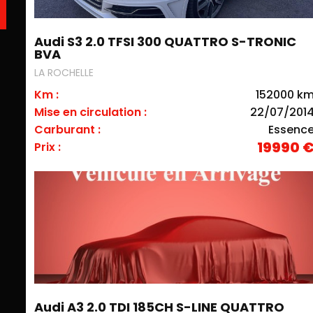
Audi S3 2.0 TFSI 300 QUATTRO S-TRONIC
BVA
LA ROCHELLE
Km :
152000 k
Mise en circulation :
22/07/201
Carburant :
Essenc
19990 
Prix :
Audi A3 2.0 TDI 185CH S-LINE QUATTRO