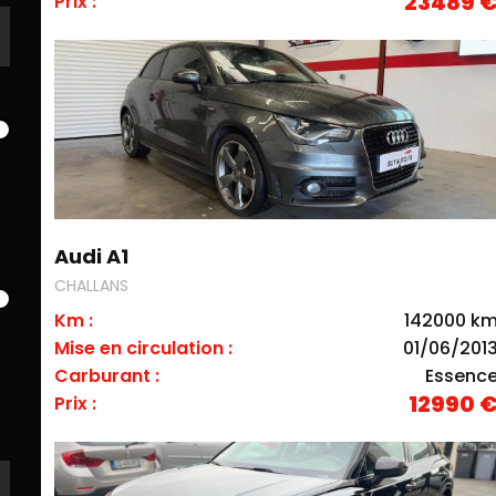
23489 
Prix :
Audi A1
CHALLANS
Km :
142000 k
Mise en circulation :
01/06/201
Carburant :
Essenc
12990 
Prix :