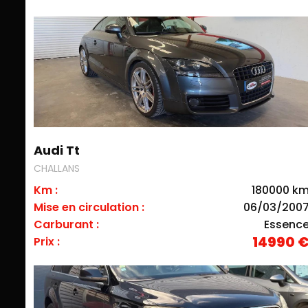
Audi Tt
CHALLANS
Km :
180000 k
Mise en circulation :
06/03/200
Carburant :
Essenc
14990 
Prix :