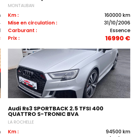
MONTAUBAN
m
Km :
160000 km
4
Mise en circulation :
31/10/2006
l
Carburant :
Essence
€
16990 €
Prix :
Audi Rs3 SPORTBACK 2.5 TFSI 400
QUATTRO S-TRONIC BVA
LA ROCHELLE
m
Km :
94500 km