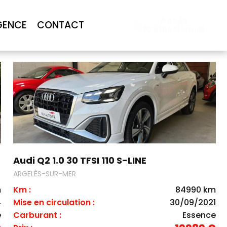
Accès
GENCE
CONTACT
Professionnel
Audi Q2 1.0 30 TFSI 110 S-LINE
ARGELÈS-SUR-MER
m
Km :
84990 km
4
Mise en circulation :
30/09/2021
e
Carburant :
Essence