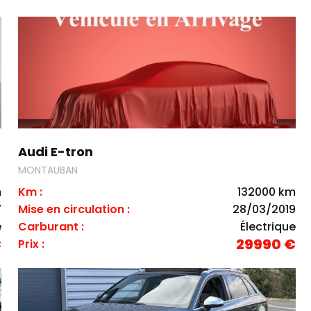
Audi E-tron
MONTAUBAN
m
Km :
132000 km
7
Mise en circulation :
28/03/2019
e
Carburant :
Électrique
€
29990 €
Prix :