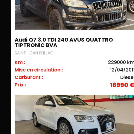
Audi Q7 3.0 TDI 240 AVUS QUATTRO
TIPTRONIC BVA
SAINT-JEAN D’ILLAC
Km :
229000 k
Mise en circulation :
12/04/201
Carburant :
Diese
18990 
Prix :