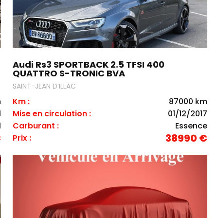
Audi Rs3 SPORTBACK 2.5 TFSI 400
QUATTRO S-TRONIC BVA
SAINT-JEAN D’ILLAC
m
Km :
87000 km
1
Mise en circulation :
01/12/2017
l
Carburant :
Essence
€
38990 €
Prix :