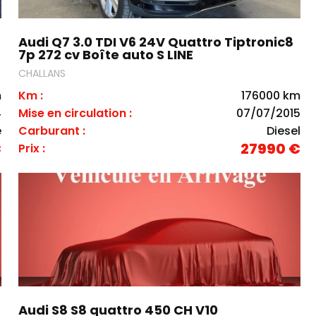
Audi Q7 3.0 TDI V6 24V Quattro Tiptronic8
7p 272 cv Boîte auto S LINE
CHALLANS
m
Km :
176000 km
4
Mise en circulation :
07/07/2015
e
Carburant :
Diesel
€
27990 €
Prix :
Audi S8 S8 quattro 450 CH V10